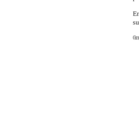
Em
su
(le
tings,