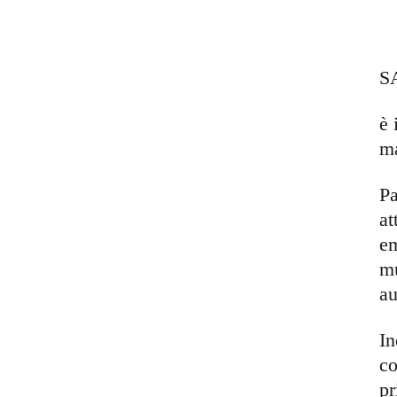
S
è 
ma
Pa
at
em
mu
au
In
co
pr